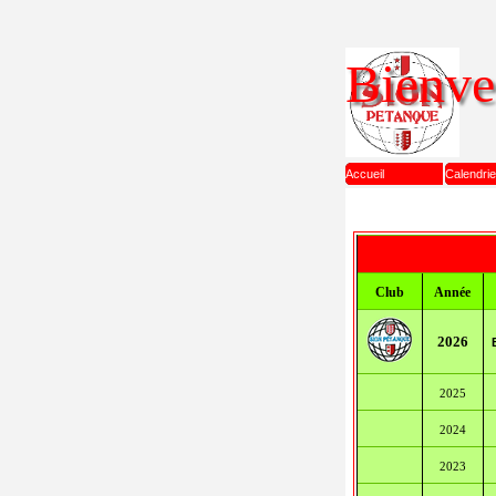
Aller au contenu
Bienven
Accueil
Calendri
Club
Année
2026
2025
2024
2023