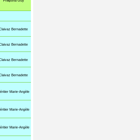
Philipona Guy
Pannatier Michel
Claivaz Bernadette
Pannatier Michel
Claivaz Bernadette
Pannatier Michel
Claivaz Bernadette
Pannatier Michel
Claivaz Bernadette
Pannatier Michel
éritier Marie-Angèle
éritier Marie-Angèle
éritier Marie-Angèle