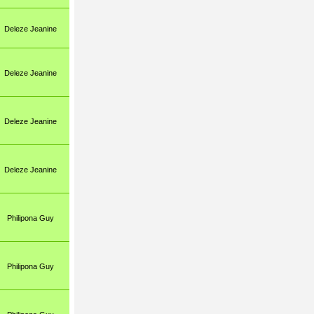
Deleze Jeanine
Roh Dominique
Deleze Jeanine
Pannatier Michel
Deleze Jeanine
Pannatier Michel
Deleze Jeanine
Pannatier Michel
Philipona Guy
Pannatier Michel
Philipona Guy
Pannatier Michel