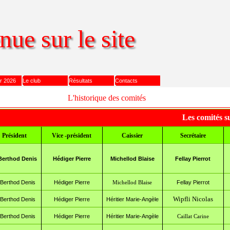
ue sur le site
Sauter le menu
er 2026
▼
Le club
Résultats
▼
Contacts
L'historique des comités
Les comités su
Président
Vice -président
Caissier
Secrétaire
Berthod Denis
Hédiger Pierre
Michellod Blaise
Fellay Pierrot
Berthod Denis
Hédiger Pierre
Fellay Pierrot
Michellod Blaise
Wipfli Nicolas
Berthod Denis
Hédiger Pierre
Héritier Marie-Angèle
B
erthod Denis
Hédiger Pierre
Héritier Marie-Angèle
Caillat Carine