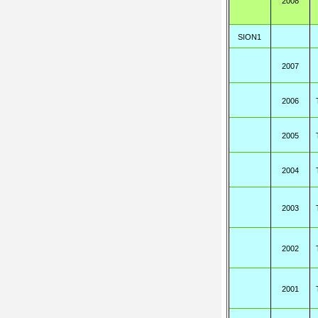
2008
SION1
2007
2006
2005
2004
2003
2002
2001